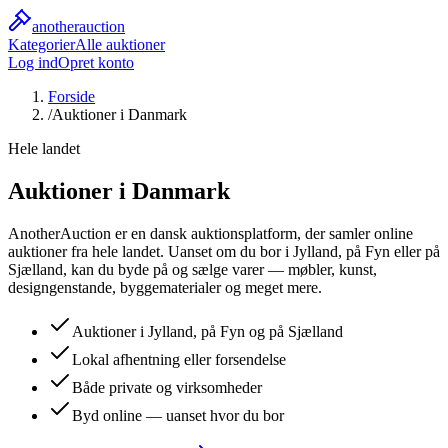
another
auction
Kategorier
Alle auktioner
Log ind
Opret konto
Forside
/
Auktioner i Danmark
Hele landet
Auktioner i Danmark
AnotherAuction er en dansk auktionsplatform, der samler online
auktioner fra hele landet. Uanset om du bor i Jylland, på Fyn eller på
Sjælland, kan du byde på og sælge varer — møbler, kunst,
designgenstande, byggematerialer og meget mere.
Auktioner i Jylland, på Fyn og på Sjælland
Lokal afhentning eller forsendelse
Både private og virksomheder
Byd online — uanset hvor du bor