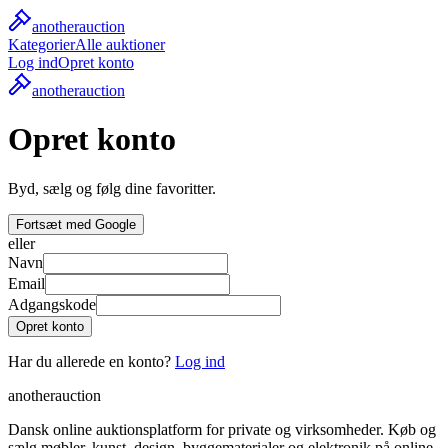
another
auction
Kategorier
Alle auktioner
Log ind
Opret konto
another
auction
Opret konto
Byd, sælg og følg dine favoritter.
Fortsæt med Google
eller
Navn
Email
Adgangskode
Opret konto
Har du allerede en konto?
Log ind
another
auction
Dansk online auktionsplatform for private og virksomheder. Køb og
sælg møbler, kunst, design, byggematerialer og elektronik på online